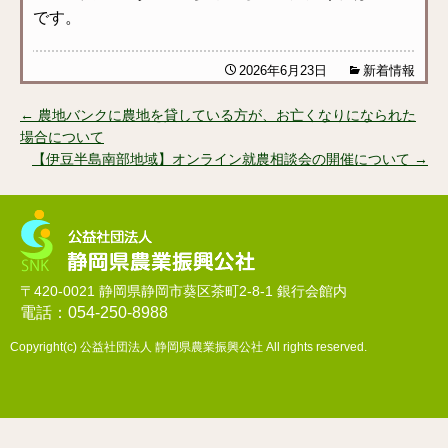
です。
2026年6月23日
新着情報
←
農地バンクに農地を貸している方が、お亡くなりになられた
投
場合について
稿
【伊豆半島南部地域】オンライン就農相談会の開催について
→
ナ
ビ
ゲ
ー
〒420-0021 静岡県静岡市葵区茶町2-8-1 銀行会館内
電話：054-250-8988
シ
ョ
Copyright(c)
公益社団法人 静岡県農業振興公社
All rights reserved.
ン