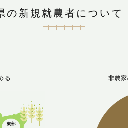
県の新規就農者について
める
非農家