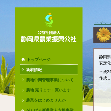
トップペー
静岡
トップページ
安定
新着情報
平成2
作成し
農地中間管理事業について
農地 売ります・買います
農業をはじめませんか
がんばる新農業人支援事業