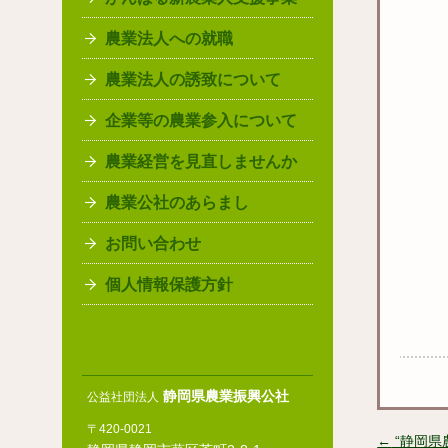
農業法人への就職
農業法人の誘致について
企業等の農業参入について
農業経営を見直しませんか
農業公社のあらまし
お問い合わせ
個人情報保護方針
静岡県農業振興公社
公益社団法人
〒420-0021
←
“静岡県
投