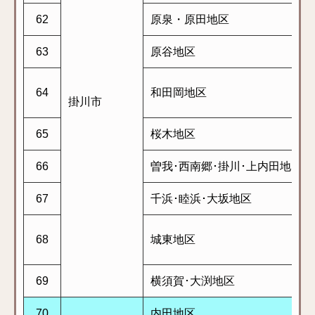
62
原泉・原田地区
63
原谷地区
64
和田岡地区
掛川市
65
桜木地区
66
曽我･西南郷･掛川･上内田地区
67
千浜･睦浜･大坂地区
68
城東地区
69
横須賀･大渕地区
70
内田地区