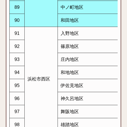
89
中ノ町地区
90
和田地区
91
入野地区
92
篠原地区
93
庄内地区
94
和地地区
浜松市西区
95
伊佐見地区
96
神久呂地区
97
舞阪地区
98
雄踏地区