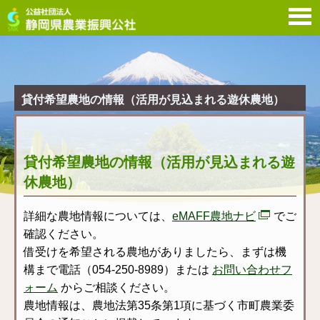
貸
貸付希望農地の情報（活用が見込まれる遊休農地）
貸付希望農地の情報（活用が見込まれる遊
休農地）
詳細な農地情報については、
eMAFF農地ナビ
でご
確認ください。
借受けを希望される農地がありましたら、まずは機
構まで電話（054-250-8989）または
お問い合わせフ
ォーム
からご相談ください。
農地情報は、農地法第35条第1項に基づく市町農業委