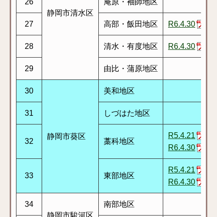
26
庵原・袖師地区
静岡市清水区
27
高部・飯田地区
R6.4.30
28
清水・有度地区
R6.4.30
29
由比・蒲原地区
30
美和地区
31
しづはた地区
R5.4.21
静岡市葵区
32
藁科地区
R6.4.30
R5.4.21
33
東部地区
R6.4.30
34
南部地区
静岡市駿河区