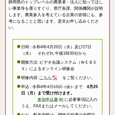
静岡県のトップレベルの農業者・法人に知ってほし
い事業等を選りすぐり、県庁各課、関係機関が説明
します。農業参入を考えている企業の皆様にも、参
考になることと思います。是非お申し込みくださ
い。
日時 : 令和4年4月20日（水）及び27日
（水） それぞれ 午後1時30分から
開催方法 :ビデオ会議システム（ＷＥＢＥ
Ｘ）によるオンライン研修会
研修内容 :
こちら
をご覧ください。
申込 : 令和4年
4月15日（金）
まで
4月25
日（月）まで受け付けます。
参加申込書
に必要事項記入の
うえ、FAXまたはメールしてください。
なお、配布資料は、開催日前週の金曜日