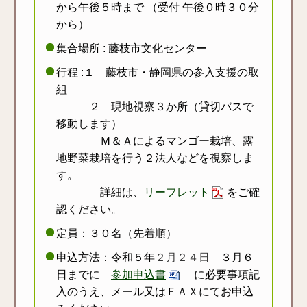
から午後５時まで （受付 午後０時３０分
から）
集合場所 : 藤枝市文化センター
行程 :１ 藤枝市・静岡県の参入支援の取
組
２ 現地視察３か所（貸切バスで
移動します）
Ｍ＆Ａによるマンゴー栽培、露
地野菜栽培を行う２法人などを視察しま
す。
詳細は、
リーフレット
をご確
認ください。
定員：３０名（先着順）
申込方法：令和５年
２月２４日
３月６
日までに
参加申込書
に必要事項記
入のうえ、メール又はＦＡＸにてお申込