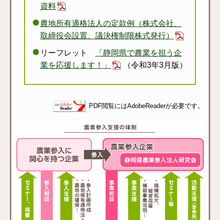
資料
農地所有適格法人の定款例（株式会社、
取締役会設置、議決権制限株式発行）
リーフレット
「静岡県で農業を担う企
業を応援します！」
（令和3年3月版）
PDF閲覧にはAdobeReaderが必要です。