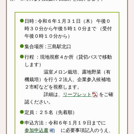
日時 : 令和６年１月３１日（木） 午後０
時３０分から午後５時１０分まで （受付
午後０時１０分から）
集合場所 : 三島駅北口
行程 ：現地視察４か所（貸切バスで移動
します）
温室メロン栽培、露地野菜（有
機栽培）を行う２法人、企業参入候補地
２市町などを視察します。
詳細は、
リーフレット
をご確
認ください。
定員：２５名（先着順）
申込方法：令和６年１月１９日までに
参加申込書
に必要事項記入のうえ、